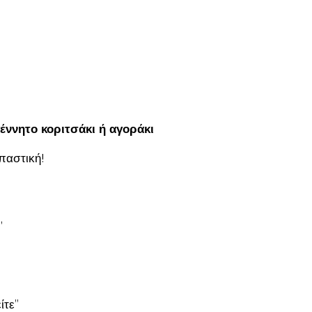
γέννητο κοριτσάκι ή αγοράκι
παστική!
”
ίτε”