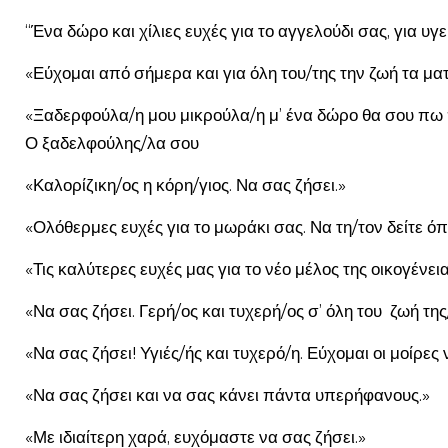
“Ένα δώρο και χίλιες ευχές για το αγγελούδι σας, για υγε
«Εύχομαι από σήμερα και για όλη του/της την ζωή τα μα
«Ξαδερφούλα/η μου μικρούλα/η μ’ ένα δώρο θα σου πω 
Ο ξαδελφούλης/λα σου
«Καλορίζικη/ος η κόρη/γιος. Να σας ζήσει.»
«Ολόθερμες ευχές για το μωράκι σας. Να τη/τον δείτε όπ
«Τις καλύτερες ευχές μας για το νέο μέλος της οικογένει
«Να σας ζήσει. Γερή/ος και τυχερή/ος σ’ όλη του ζωή της
«Να σας ζήσει! Υγιές/ής και τυχερό/η. Εύχομαι οι μοίρες
«Να σας ζήσει και να σας κάνει πάντα υπερήφανους.»
«Με ιδιαίτερη χαρά, ευχόμαστε να σας ζήσει.»