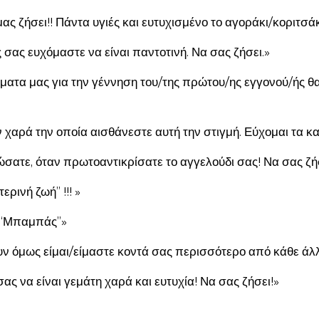
μας ζήσει!! Πάντα υγιές και ευτυχισμένο το αγοράκι/κοριτσάκ
ς σας ευχόμαστε να είναι παντοτινή. Να σας ζήσει.»
ατα μας για την γέννηση του/της πρώτου/ης εγγονού/ής θα
αρά την οποία αισθάνεστε αυτή την στιγμή. Εύχομαι τα καλύ
ώσατε, όταν πρωτοαντικρίσατε το αγγελούδι σας! Να σας ζήσ
ρινή ζωή” !!! »
& “Μπαμπάς”»
πουν όμως είμαι/είμαστε κοντά σας περισσότερο από κάθε ά
ας να είναι γεμάτη χαρά και ευτυχία! Να σας ζήσει!»