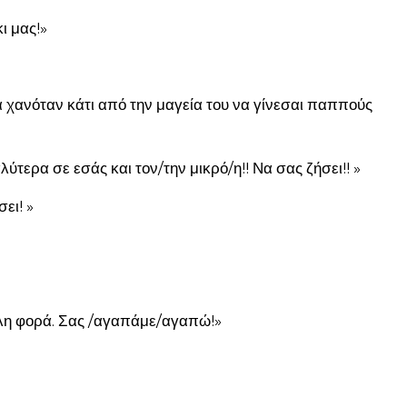
ι μας!»
 χανόταν κάτι από την μαγεία του να γίνεσαι παππούς
τερα σε εσάς και τον/την μικρό/η!! Να σας ζήσει!! »
ει! »
λλη φορά. Σας /αγαπάμε/αγαπώ!»