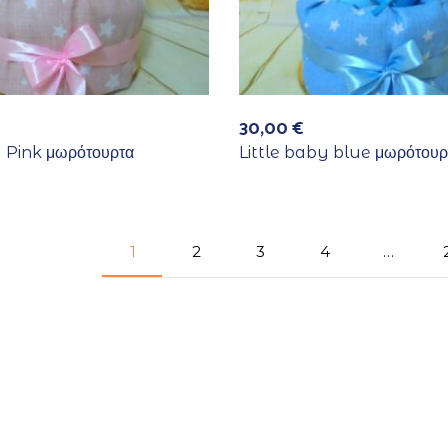
30,00
€
y Pink μωρότουρτα
Little baby blue μωρότουρ
1
2
3
4
…