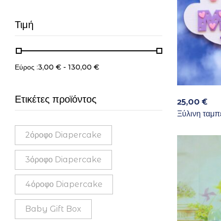
Τιμή
Εύρος :
3,00
€
-
130,00
€
Ετικέτες προϊόντος
25,00
€
Ξύλινη ταμπ
2όροφο Diapercake
3όροφο Diapercake
4όροφο Diapercake
Baby Gift Box