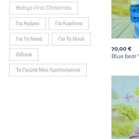
Babys First Christmas
Για Αγόρια
Για Κορίτσια
Για Τη Νονά
Για Το Νονό
70,00
€
Δίδυμα
Blue bear 
Τα Πρώτα Μου Χριστούγεννα