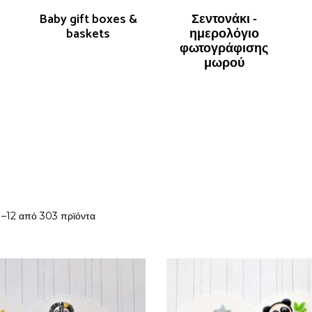
Baby gift boxes &
Σεντονάκι -
baskets
ημερολόγιο
φωτογράφισης
μωρού
1–12 από 303 πρϊόντα