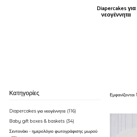
ννιάτικα
Πασχαλινά δώρα
Diapercakes για
λίδια &
νεογέννητα
ια
Κατηγορίες
Εμφανίζονται 
Diapercakes για νεογέννητα
(116)
Baby gift boxes & baskets
(34)
Σεντονάκι - ημερολόγιο φωτογράφισης μωρού