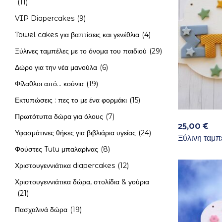
(11)
VIP Diapercakes
(9)
Towel cakes για βαπτίσεις και γενέθλια
(4)
Ξύλινες ταμπέλες με το όνομα του παιδιού
(29)
Δώρο για την νέα μανούλα
(6)
Φίλαθλοι από... κούνια
(19)
Εκτυπώσεις : πες το με ένα φορμάκι
(15)
Πρωτότυπα δώρα για όλους
(7)
25,00
€
Υφασμάτινες θήκες για βιβλιάρια υγείας
(24)
Ξύλινη ταμπ
Φούστες Tutu μπαλαρίνας
(8)
Χριστουγεννιάτικα diapercakes
(12)
Χριστουγεννιάτικα δώρα, στολίδια & γούρια
(21)
Πασχαλινά δώρα
(19)