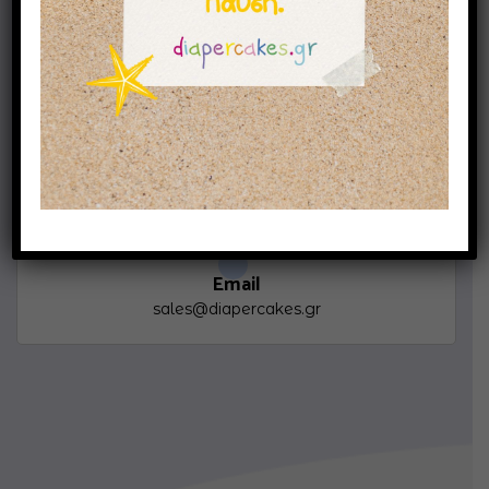
Κινητό
693 73 22 003
Email
sales@diapercakes.gr