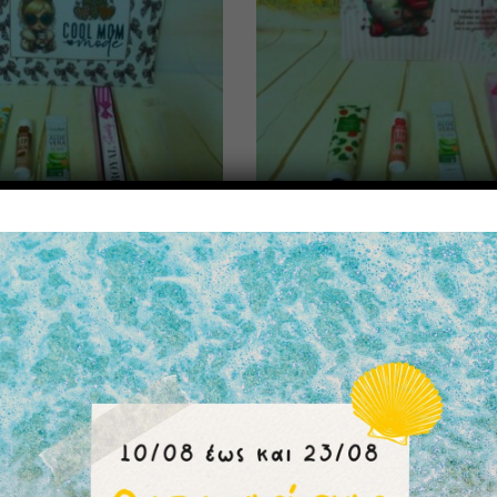
20,00
€
νεσεσέρ Μαμά
Υφασμάτινο νεσεσέρ Μαμά