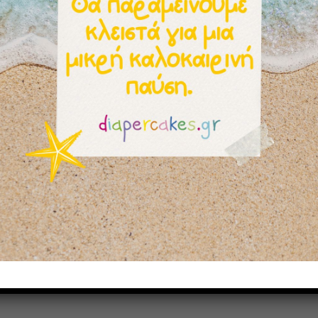
10,00
€
νεσεσέρ Μαμά
Κολιέ mom infinity