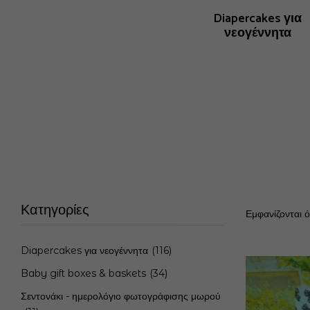
νιάτικα
Πασχαλινά δώρα
Diapercakes για
ίδια &
νεογέννητα
ια
Κατηγορίες
Εμφανίζονται 
Diapercakes για νεογέννητα
(116)
Baby gift boxes & baskets
(34)
Σεντονάκι - ημερολόγιο φωτογράφισης μωρού