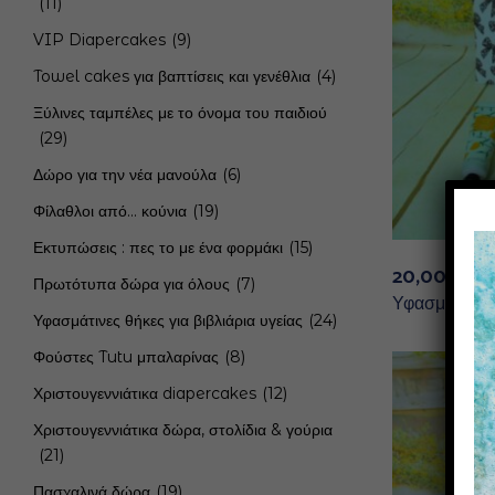
(11)
VIP Diapercakes
(9)
Towel cakes για βαπτίσεις και γενέθλια
(4)
Ξύλινες ταμπέλες με το όνομα του παιδιού
(29)
Δώρο για την νέα μανούλα
(6)
Φίλαθλοι από... κούνια
(19)
Εκτυπώσεις : πες το με ένα φορμάκι
(15)
20,00
€
Πρωτότυπα δώρα για όλους
(7)
Υφασμάτινο 
Υφασμάτινες θήκες για βιβλιάρια υγείας
(24)
Φούστες Tutu μπαλαρίνας
(8)
Χριστουγεννιάτικα diapercakes
(12)
Χριστουγεννιάτικα δώρα, στολίδια & γούρια
(21)
Πασχαλινά δώρα
(19)