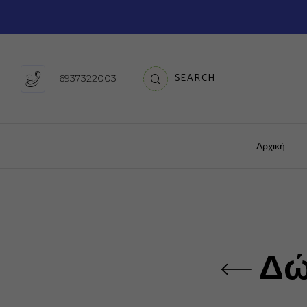
SEARCH
6937322003
Αρχική
Δώ