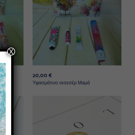
X
20,00
€
Υφασμάτινο νεσεσέρ Μαμά