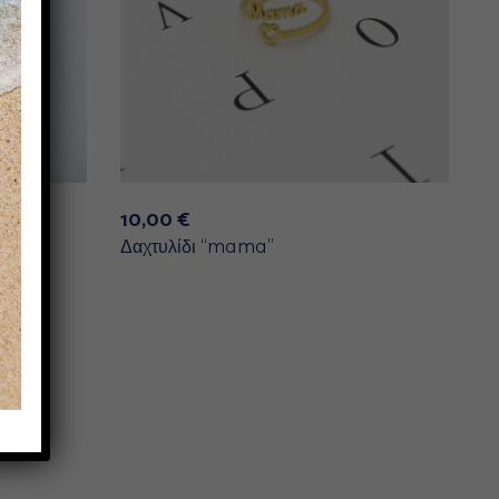
10,00
€
Δαχτυλίδι “mama”