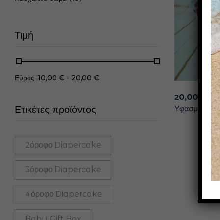
Τιμή
Εύρος :
10,00
€
-
20,00
€
20,00
€
Ετικέτες προϊόντος
Υφασμάτινο 
2όροφο Diapercake
3όροφο Diapercake
4όροφο Diapercake
Baby Gift Box