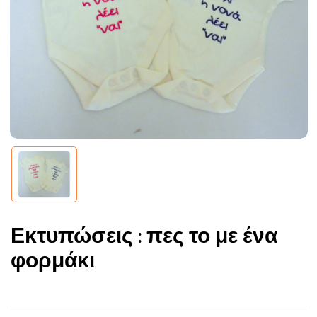
Εκτυπώσεις : πες το με ένα
φορμάκι