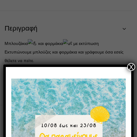
Περιγραφή
Μπλουζάκια
και φορμάκια
με εκτύπωση
Εκτυπώνουμε μπλούζες και φορμάκια και γράφουμε όσα εσείς
θέλετε να πείτε.
X
12,00 το φορμάκι εσώρουχο
17,00 ευρώ το T-shirt ενηλικών
Μπορεί επίσης να σας αρέσουν