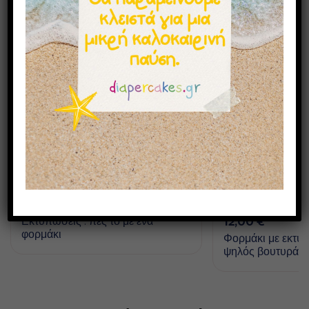
12,00
€
Εκτυπώσεις : πες το με ένα
φορμάκι
Φορμάκι με εκτύ
ψηλός βουτυράτο