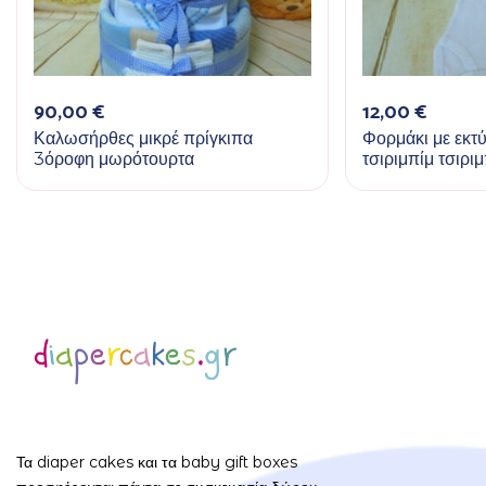
90,00
€
12,00
€
Καλωσήρθες μικρέ πρίγκιπα
Φορμάκι με εκτ
3όροφη μωρότουρτα
τσιριμπίμ τσιρι
Τα diaper cakes και τα baby gift boxes