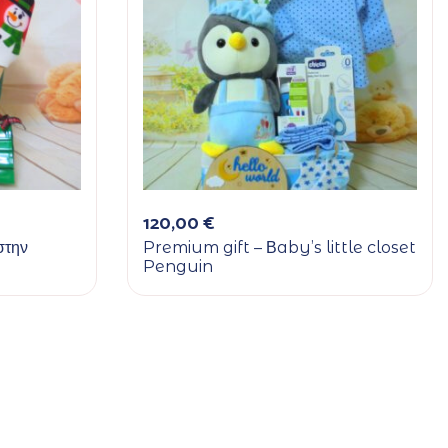
120,00
€
στην
Premium gift – Βaby’s little closet
Penguin