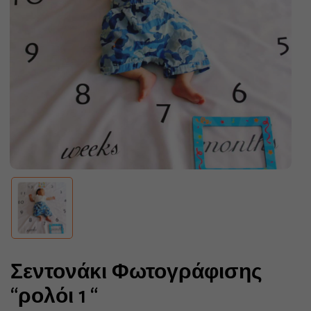
Σεντονάκι Φωτογράφισης
“ρολόι 1 “