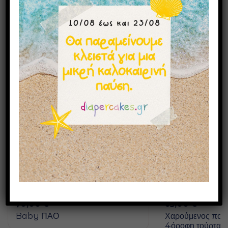
Μπορεί επίσης να σας αρέσουν
70,00
€
85,00
€
Baby ΠΑΟ
Χαρούμενος ποδο
4όροφη τούρτα