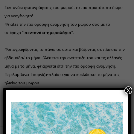
Σεντονάκι φωτογράφισης του μωρού, το πιο πρωτότυπο δώρο
για νεογέννητο!
Φτιάξτε την πιο όμορφη ανάμνηση του μωρού σας
με το
υπέροχο
“σεντονάκι-ημερολόγιο
”
.
Φωτογραφίζοντας το πάνω σε αυτό και βάζοντας σε πλαίσιο την
εβδομάδα/ το μήνα, βλέπεται
την ανάπτυξη του και τις αλλαγές
μήνα με το μήνα, φτιάχνεται έτσι την πιο όμορφη ανάμνηση.
Περιλαμβάνει 1 κορνίζα-πλαίσιο για να κυκλώσετε το μήνα της
ηλικίας του μωρού.
X
Διαστάσεις 100χ100.