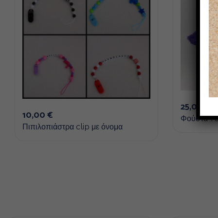
25,00
€
10,00
€
Φούστα T
Πιπιλοπιάστρα clip με όνομα