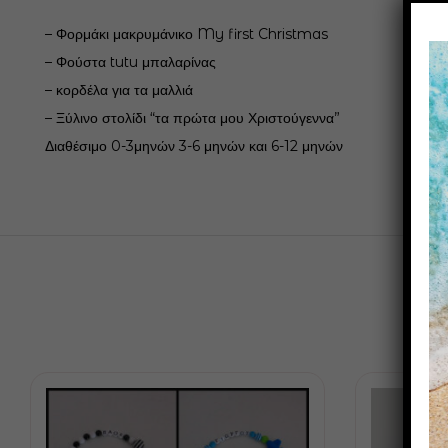
– Φορμάκι μακρυμάνικο My first Christmas
– Φούστα tutu μπαλαρίνας
– κορδέλα για τα μαλλιά
– Ξύλινο στολίδι “τα πρώτα μου Χριστούγεννα”
Διαθέσιμο 0-3μηνών 3-6 μηνών και 6-12 μηνών