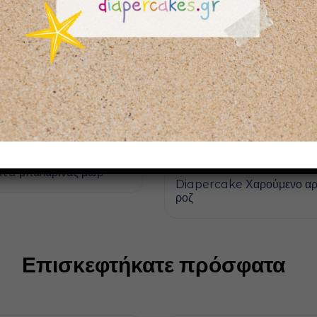
65,00
€
utu μπαλαρίνας μωβ
Diapercake Χαρούμενο αρ
ροζ
Επισκεφτήκατε πρόσφατα