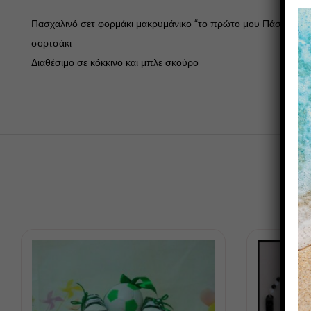
Πασχαλινό σετ φορμάκι μακρυμάνικο “το πρώτο μου Πάσχα” (0-
σορτσάκι
Διαθέσιμο σε κόκκινο και μπλε σκούρο