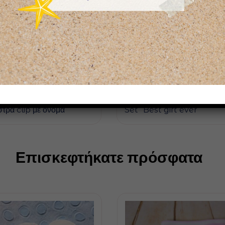
22,00
€
τρα clip με όνομα
Set “Best gift ever”
Επισκεφτήκατε πρόσφατα