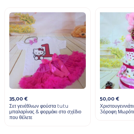
35,00
€
50,00
€
Σετ γενέθλιων φούστα tutu
Χριστουγεννιάτ
μπαλαρίνας & φορμάκι στο σχέδιο
3όροφη Μωρότ
που θέλετε