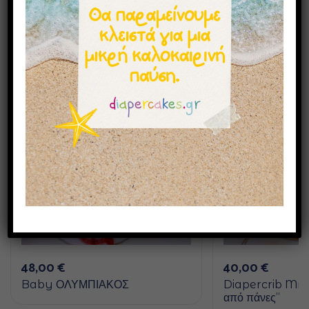
Μπορεί επίσης να σας αρέσουν
48,00
€
40,00
€
Baby ΟΛΥΜΠΙΑΚΟΣ
Diapercrib Min
από πάνες”