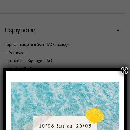
Περιγραφή
2όροφη
τουρτοπάνα
ΠΑΟ περιέχει :
– 25 πάνες
– φορμάκι εσώρουχο ΠΑΟ
– σαλιάρα ΠΑΟ
X
– παπουτσάκια αγκαλιάς
– παιχνίδι μπάλα μαλακή
Μπορεί να φτιαχτεί και για ΟΣΦΠ ΠΑΟΚ ΑΕΚ