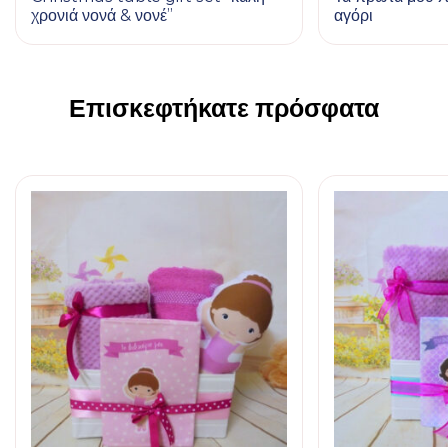
χρονιά νονά & νονέ”
αγόρι
Επισκεφτήκατε πρόσφατα