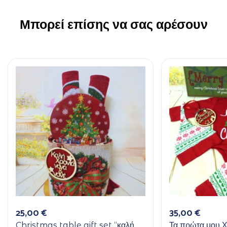
Μπορεί επίσης να σας αρέσουν
25,00
€
35,00
€
Christmas table gift set “καλή
Τα πρώτα μου Χ