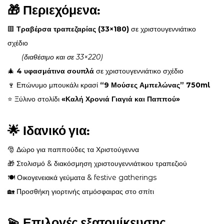
🎁
Περιεχόμενα:
🟥
Τραβέρσα τραπεζαρίας (33×180)
σε χριστουγεννιάτικο
σχέδιο
(διαθέσιμο και σε 33×220)
🎄
4 υφασμάτινα σουπλά
σε χριστουγεννιάτικο σχέδιο
🍷 Επώνυμο μπουκάλι κρασί
“9 Μούσες Αμπελώνας” 750ml
⭐ Ξύλινο στολίδι
«Καλή Χρονιά Γιαγιά και Παππού»
🌟
Ιδανικό για:
🎅 Δώρο για παππούδες τα Χριστούγεννα
🎁 Στολισμό & διακόσμηση χριστουγεννιάτικου τραπεζιού
🍽️ Οικογενειακά γεύματα & festive gatherings
🏡 Προσθήκη γιορτινής ατμόσφαιρας στο σπίτι
💫
Επιλογές εξατομίκευσης