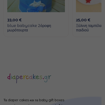
33,00
€
25,00
€
blue babycake 2όροφη
Ξύλινη ταμπέλα μ
μωρότουρτα
παιδιού
Τα diaper cakes και τα baby gift boxes