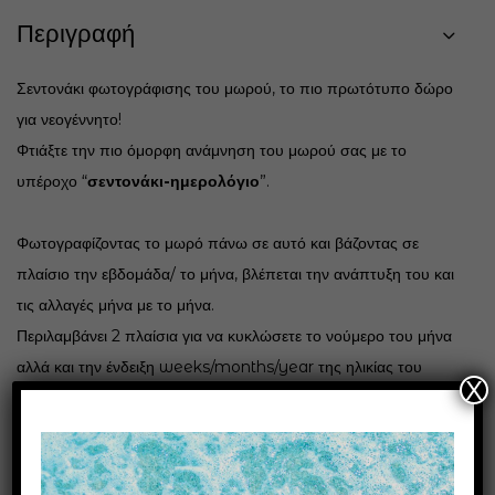
Περιγραφή
Σεντονάκι φωτογράφισης του μωρού, το πιο πρωτότυπο δώρο
για νεογέννητο!
Φτιάξτε την πιο όμορφη ανάμνηση του μωρού σας
με το
υπέροχο “
σεντονάκι-ημερολόγιο
”
.
Φωτογραφίζοντας το μωρό πάνω σε αυτό και βάζοντας σε
πλαίσιο την εβδομάδα/ το μήνα, βλέπεται
την ανάπτυξη του και
τις αλλαγές μήνα με το μήνα.
Περιλαμβάνει 2 πλαίσια για να κυκλώσετε το νούμερο του μήνα
αλλά και την ένδειξη weeks/months/year της ηλικίας του
X
μωρού.
Διαστάσεις 100×100.