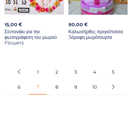
15,00
€
90,00
€
Σεντονάκι για την
Καλωσήρθες πριγκίπισσα
φωτογράφιση του μωρού
3όροφη μωρότουρτα
Flowers
1
2
3
4
5
6
7
8
9
10