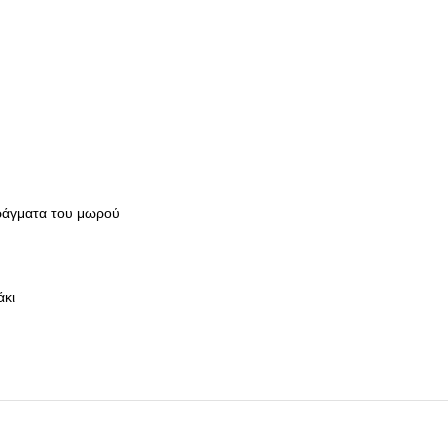
 πράγματα του μωρού
άκι