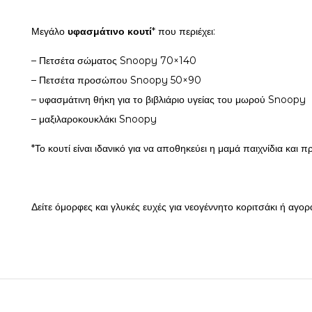
Μεγάλο
υφασμάτινο κουτί
* που περιέχει:
– Πετσέτα σώματος Snoopy 70×140
– Πετσέτα προσώπου Snoopy 50×90
– υφασμάτινη θήκη για το βιβλιάριο υγείας του μωρού Snoopy
– μαξιλαροκουκλάκι Snoopy
*Το κουτί είναι ιδανικό για να αποθηκεύει η μαμά παιχνίδια και
Δείτε όμορφες και γλυκές ευχές για νεογέννητο κοριτσάκι ή αγορ