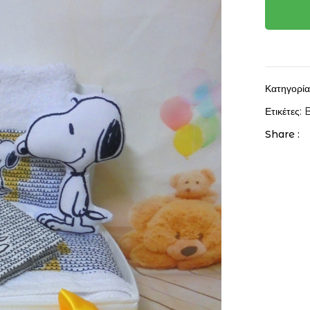
Κατηγορί
Ετικέτες:
B
Share :