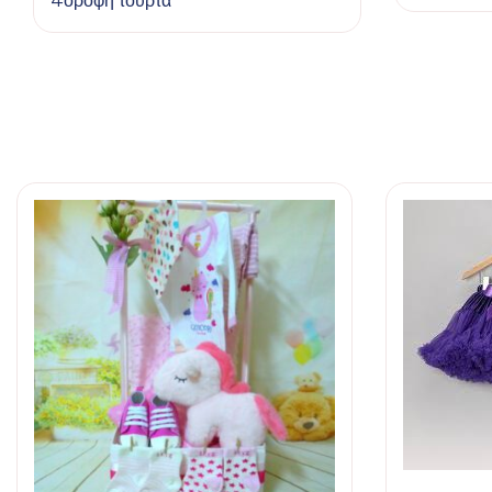
4όροφη τούρτα