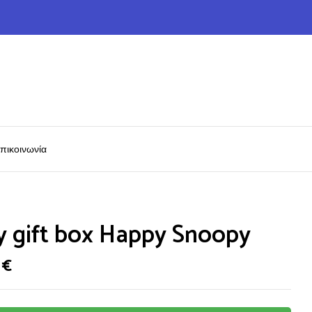
πικοινωνία
y gift box Happy Snoopy
0
€