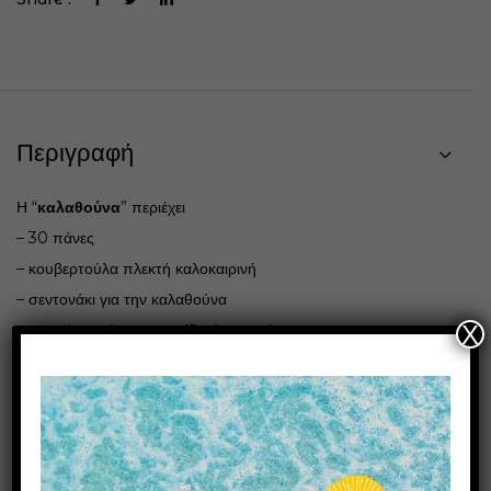
Περιγραφή
Η “
καλαθούνα
” περιέχει
– 30 πάνες
– κουβερτούλα πλεκτή καλοκαιρινή
– σεντονάκι για την καλαθούνα
– φορμάκι εσώρουχο σχέδιο λιονταράκι
X
Δείτε όμορφες και γλυκές ευχές για νεογέννητο κοριτσάκι ή
αγοράκι