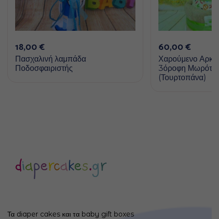
18,00
€
60,00
€
Πασχαλινή λαμπάδα
Χαρούμενο Αρκου
Ποδοσφαιριστής
3όροφη Μωρότο
(Τουρτοπάνα)
Τα diaper cakes και τα baby gift boxes