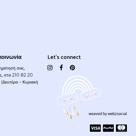
κοινωνία
Let's connect
πηρέτησή σας,
ας, στα 210 82 20
(Δευτέρα – Κυριακή
weaved by
web2social