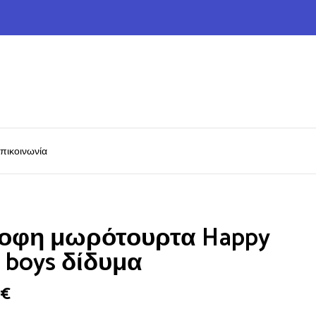
πικοινωνία
οφη μωρότουρτα Happy
n boys δίδυμα
0
€