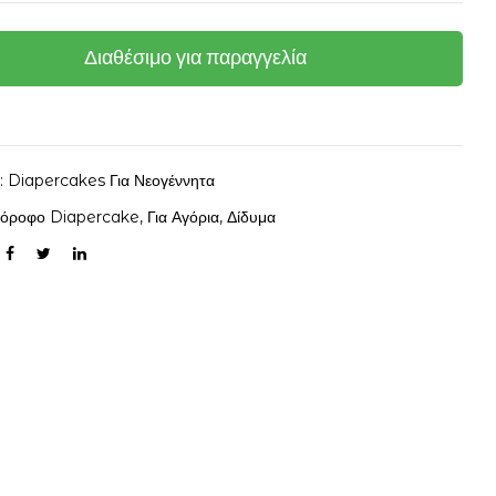
Διαθέσιμο για παραγγελία
α:
Diapercakes Για Νεογέννητα
2όροφο Diapercake
,
Για Αγόρια
,
Δίδυμα