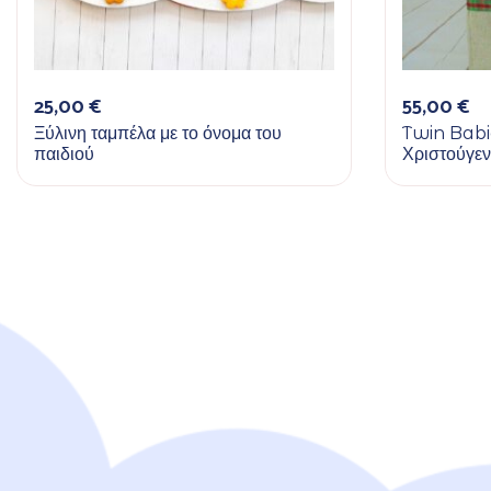
25,00
€
55,00
€
Ξύλινη ταμπέλα με το όνομα του
Twin Babie
παιδιού
Χριστούγε