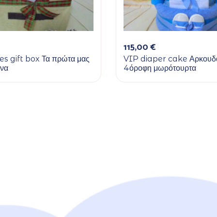
115,00
€
s gift box Τα πρώτα μας
VIP diaper cake Αρκουδά
ννα
4όροφη μωρότουρτα