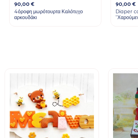
90,00
€
90,00
€
4όροφη μωρότουρτα Καλότυχο
Diaper c
αρκουδάκι
“Χαρούμεν