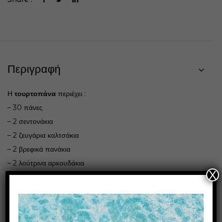
Περιγραφή
Η
τουρτοπάνα
περιέχει :
– 30 πάνες
– 2 σεντονάκια
– 2 ζευγάρια καλτσάκια
– 2 βρεφικά πανάκια
– 2 λούτρινα αρκουδάκια
X
Το σχέδιο είναι διαθέσιμο και για δίδυμα αγόρι – κορίτσι