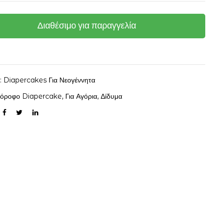
Διαθέσιμο για παραγγελία
α:
Diapercakes Για Νεογέννητα
2όροφο Diapercake
,
Για Αγόρια
,
Δίδυμα