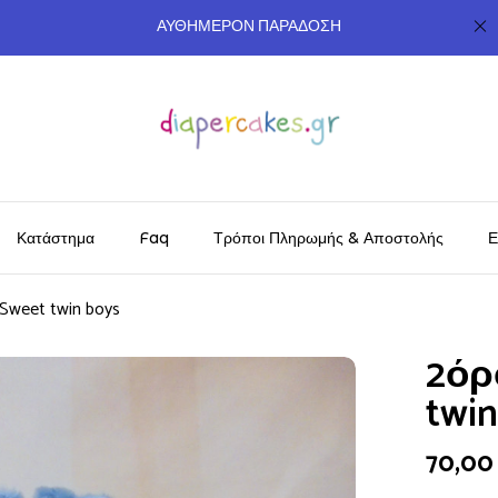
ΑΥΘΗΜΕΡΟΝ ΠΑΡΑΔΟΣΗ
Κατάστημα
Faq
Τρόποι Πληρωμής & Αποστολής
Ε
weet twin boys
2όρ
twin
70,0