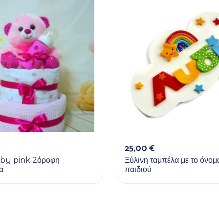
25,00
€
by pink 2όροφη
Ξύλινη ταμπέλα με το όνομ
α
παιδιού