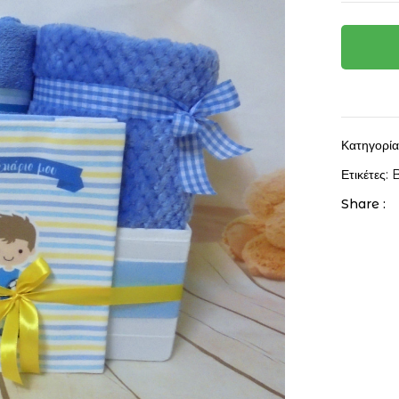
Κατηγορί
Ετικέτες:
B
Share :