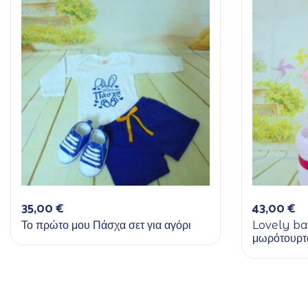
35,00
€
43,00
€
Το πρώτο μου Πάσχα σετ για αγόρι
Lovely ba
μωρότουρτ