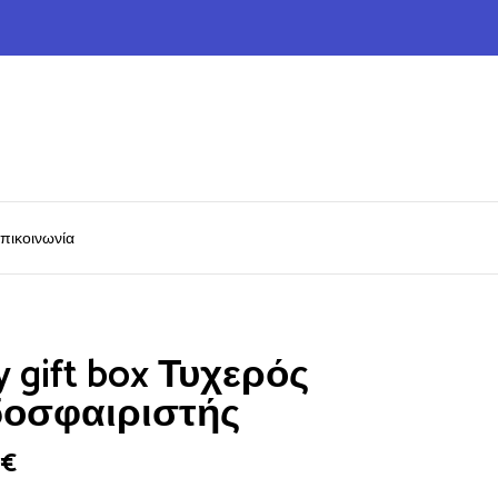
πικοινωνία
y gift box Τυχερός
οσφαιριστής
0
€