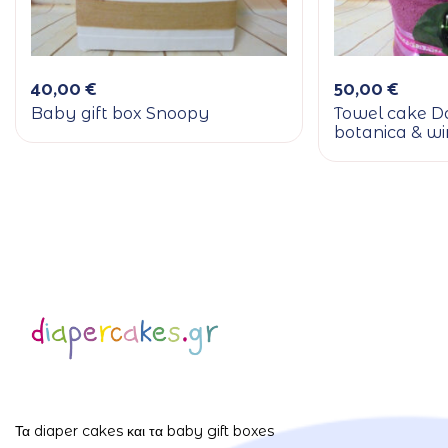
40,00
€
50,00
€
Baby gift box Snoopy
Towel cake Da
botanica & w
Τα diaper cakes και τα baby gift boxes