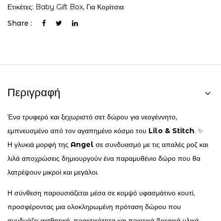
Ετικέτες:
Baby Gift Box
,
Για Κορίτσια
Share :
Περιγραφή
Ένα τρυφερό και ξεχωριστό σετ δώρου για νεογέννητο,
εμπνευσμένο από τον αγαπημένο κόσμο του
Lilo & Stitch
. ✨
Η γλυκιά μορφή της
Angel
σε συνδυασμό με τις απαλές ροζ και
λιλά αποχρώσεις δημιουργούν ένα παραμυθένιο δώρο που θα
λατρέψουν μικροί και μεγάλοι.
Η σύνθεση παρουσιάζεται μέσα σε κομψό υφασμάτινο κουτί,
προσφέροντας μια ολοκληρωμένη πρόταση δώρου που
συνδυάζει αισθητική, πρακτικότητα και ποιοτικά βρεφικά υλικά.