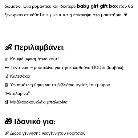
δωμάτιο. Ένα ρομαντικό και ιδιαίτερο
baby girl gift box
που θα
ξεχωρίσει σε κάθε baby shower ή επίσκεψη στο μαιευτήριο. 💗
👶 Περιλαμβάνει:
🎀 Κομψό υφασμάτινο κουτί
🛏️ Σεντονάκι – μουσελίνα για την καλαθούνα (100% βαμβάκι)
🧦 Καλτσάκια
📘 Υφασμάτινη θήκη για το βιβλιάριο υγείας του μωρού
“Μπαλαρίνα”
🩰 Μαξιλαροκουκλάκι μπαλαρίνα
🎁 Ιδανικό για:
👶 Δώρο γέννησης νεογέννητου κοριτσιού