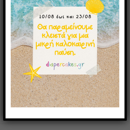
• Λούτρινο μπλε αρκουδάκι
🎁 Ιδανική για:
• Δώρο γέννησης αγοριού
• Επίσκεψη στο μαιευτήριο
• Baby shower
• Δώρο για νεογέννητο με premium χαρακτήρα
📎 Δείτε επίσης
όμορφες και γλυκές ευχές
για
νεογέννητο 👉
κοριτσάκι ή αγοράκι