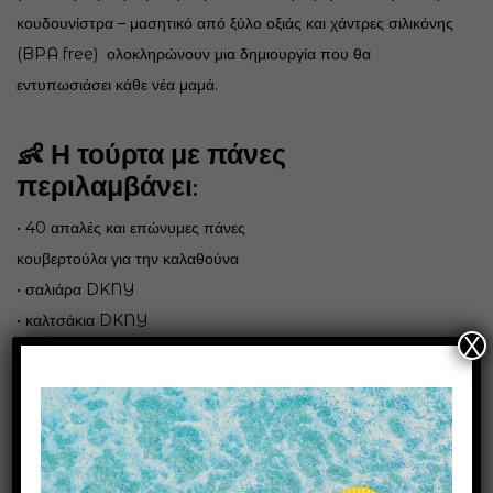
κουδουνίστρα – μασητικό από ξύλο οξιάς και χάντρες σιλικόνης
(BPA free) ολοκληρώνουν μια δημιουργία που θα
εντυπωσιάσει κάθε νέα μαμά.
👶 Η τούρτα με πάνες
περιλαμβάνει:
• 40 απαλές και επώνυμες πάνες
κουβερτούλα για την καλαθούνα
• σαλιάρα DKNY
• καλτσάκια DKNY
X
• γυάλινο μπιμπερό Mf 125ml με προστατευτική θήκη (& θηλή
σιλικόνης) (BPA free)
• κουδουνίστρα – μασητικό από ξύλο οξιάς και χάντρες
σιλικόνης (BPA free)
• 2 βρεφικά πανάκια