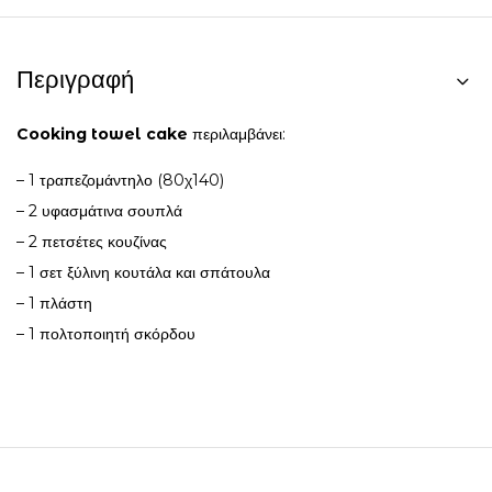
Περιγραφή
Cooking towel cake
περιλαμβάνει:
– 1 τραπεζομάντηλο (80χ140)
– 2 υφασμάτινα σουπλά
– 2 πετσέτες κουζίνας
– 1 σετ ξύλινη κουτάλα και σπάτουλα
– 1 πλάστη
– 1 πολτοποιητή σκόρδου