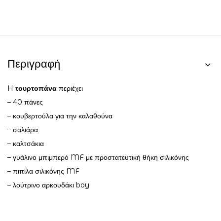
Περιγραφή
H
τουρτοπάνα
περιέχει
– 40 πάνες
– κουβερτούλα για την καλαθούνα
– σαλιάρα
– καλτσάκια
– γυάλινο μπιμπερό MF με προστατευτική θήκη σιλικόνης
– πιπίλα σιλικόνης MF
– λούτρινο αρκουδάκι boy