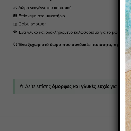
👶 Δώρο νεογέννητου κοριτσιού
🏥 Επίσκεψη στο μαιευτήριο
🎀 Baby shower
💖 Ένα γλυκό και ολοκληρωμένο καλωσόρισμα για το μωρό
💞
Ένα ξεχωριστό δώρο που συνδυάζει ποιότητα, πρακτικό
📎 Δείτε επίσης
όμορφες και γλυκές ευχές
για νεογέ