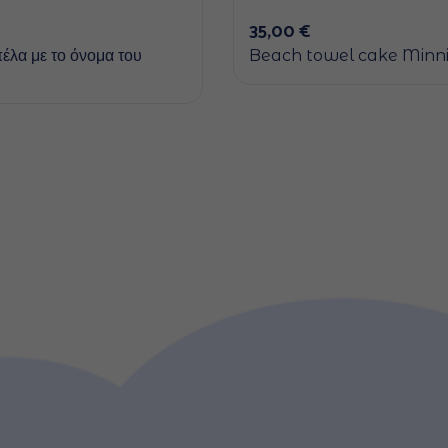
35,00
€
έλα με το όνομα του
Beach towel cake Minn