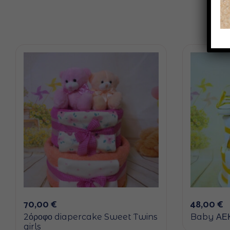
70,00
€
48,00
€
2όροφο diapercake Sweet Twins
Baby ΑΕ
girls