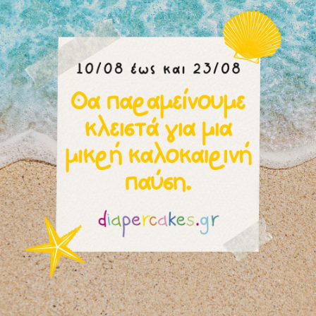
τητα και ρομαντική αισθητική, ιδανικό για να δημιουργήσει όμο
ννητο 👉
κοριτσάκι ή αγοράκι