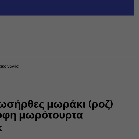
ικοινωνία
ωσήρθες μωράκι (ροζ)
οφη μωρότουρτα
€