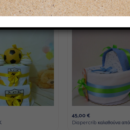
Μπορεί επίσης να σας αρέσουν
45,00
€
Κ
Diapercrib καλαθούνα από