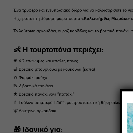
Ένα τρυφερό και εντυπωσιακό δώρο για να καλωσορίσετε το νέο
Η χειροποίητη 3όροφη μωρότουρτα
«Καλωσήρθες Μωράκι»
σ
Το λούτρινο αρκουδάκι, οι ροζ κορδέλες και το βρεφικό πανάκι “
👶 Η τουρτοπάνα περιέχει:
💗 40 επώνυμες και απαλές πάνες
🛁 Βρεφικό μπουρνούζι με κουκούλα (κάπα)
👕 Φορμάκι ρούχο
🧸 2 βρεφικά πανάκια
🐥 Βρεφικό πανάκι νάνι “παπάκι”
🍼 Γυάλινο μπιμπερό 125ml με προστατευτική θήκη σιλικόνης
🐻 Λούτρινο αρκουδάκι
🎁 Ιδανικό για: