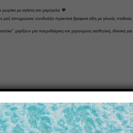
 μωράκι με αγάπη και χαμόγελα. 💖
ε ροζ αποχρώσεις συνδυάζει πρακτικά βρεφικά είδη με γλυκές παιδικές
παπάκι” χαρίζουν μια παιχνιδιάρικη και χαρούμενη αισθητική, ιδανική γι