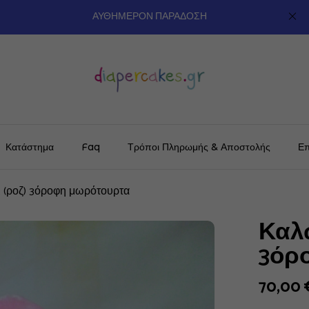
ΑΥΘΗΜΕΡΟΝ ΠΑΡΑΔΟΣΗ
Κατάστημα
Faq
Τρόποι Πληρωμής & Αποστολής
Επ
(ροζ) 3όροφη μωρότουρτα
Καλ
3όρ
70,00