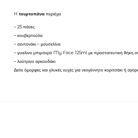
H
τουρτοπάνα
περιέχει
– 25 πάνες
– κουβερτούλα
– σεντονάκι – μουσελίνα
– γυαλινο μπιμπερό My Face 125ml με προστατευτική θήκη σιλ
– λούτρινο αρκουδάκι
Δείτε όμορφες και γλυκές ευχές για νεογέννητο κοριτσάκι ή αγορ