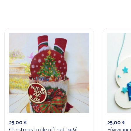
25,00
€
25,00
€
Christmas table gift set “καλή
Ξύλινη ταμ