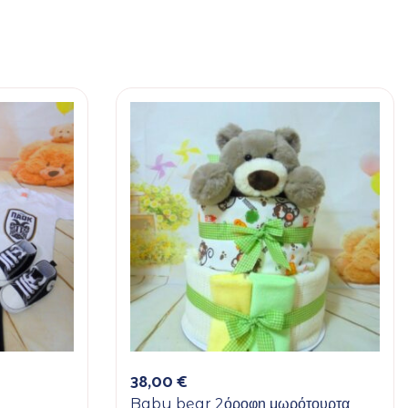
38,00
€
Baby bear 2όροφη μωρότουρτα