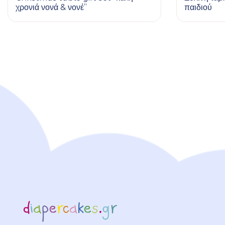
χρονιά νονά & νονέ”
παιδιού