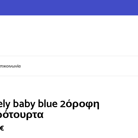
πικοινωνία
ely baby blue 2όροφη
ότουρτα
€