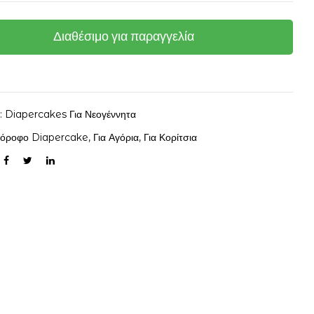
Διαθέσιμο για παραγγελία
α:
Diapercakes Για Νεογέννητα
3όροφο Diapercake
,
Για Αγόρια
,
Για Κορίτσια