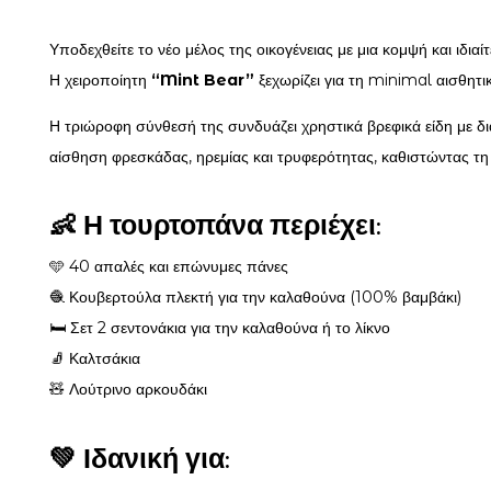
Υποδεχθείτε το νέο μέλος της οικογένειας με μια κομψή και ιδ
Η χειροποίητη
“Mint Bear”
ξεχωρίζει για τη minimal αισθητικ
Η τριώροφη σύνθεσή της συνδυάζει χρηστικά βρεφικά είδη με δ
αίσθηση φρεσκάδας, ηρεμίας και τρυφερότητας, καθιστώντας τη 
👶 Η τουρτοπάνα περιέχει:
🩵 40 απαλές και επώνυμες πάνες
🧶 Κουβερτούλα πλεκτή για την καλαθούνα (100% βαμβάκι)
🛏️ Σετ 2 σεντονάκια για την καλαθούνα ή το λίκνο
🧦 Καλτσάκια
🧸 Λούτρινο αρκουδάκι
💚 Ιδανική για: