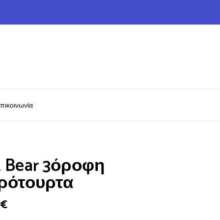
πικοινωνία
t Bear 3όροφη
ότουρτα
0
€