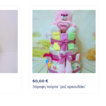
60,00
€
3όροφη τούρτα “ροζ αρκουδάκι”