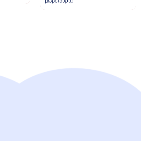
μωρότουρτα