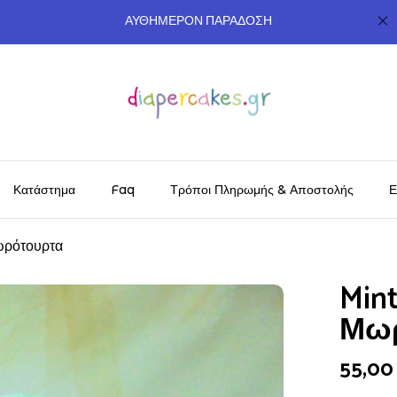
ΑΥΘΗΜΕΡΟΝ ΠΑΡΑΔΟΣΗ
Κατάστημα
Faq
Τρόποι Πληρωμής & Αποστολής
Ε
ωρότουρτα
Min
Μωρ
55,0