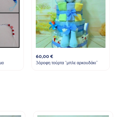
60,00
€
μα
3όροφη τούρτα “μπλε αρκουδάκι”