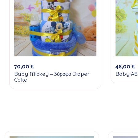
70,00
€
48,00
€
Baby Mickey – 3όροφο Diaper
Baby ΑΕ
Cake