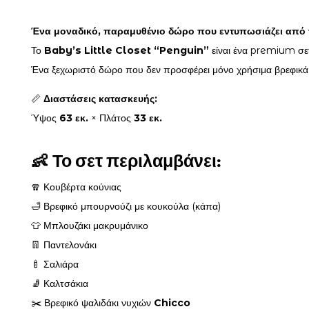
Ένα μοναδικό, παραμυθένιο δώρο που εντυπωσιάζει από 
Το
Baby’s Little Closet “Penguin”
είναι ένα premium σετ
Ένα ξεχωριστό δώρο που δεν προσφέρει μόνο χρήσιμα βρεφικά εί
📏
Διαστάσεις κατασκευής:
Ύψος
63 εκ.
× Πλάτος
33 εκ.
👶
Το σετ περιλαμβάνει:
🧣 Κουβέρτα κούνιας
🛁 Βρεφικό μπουρνούζι με κουκούλα (κάπα)
👕 Μπλουζάκι μακρυμάνικο
👖 Παντελονάκι
🍼 Σαλιάρα
🧦 Καλτσάκια
✂️ Βρεφικό ψαλιδάκι νυχιών
Chicco