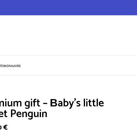
πικοινωνία
ium gift – Βaby’s little
et Penguin
0
€