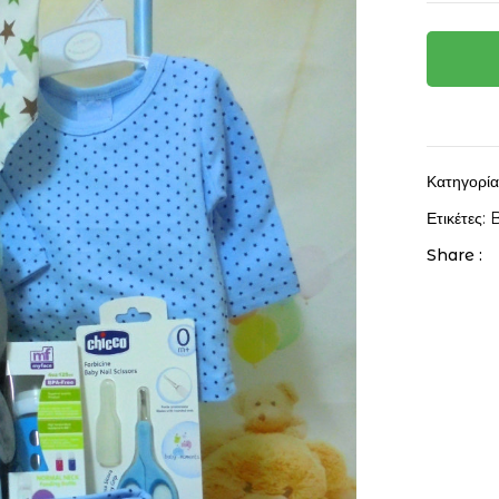
Κατηγορί
Ετικέτες:
B
Share :