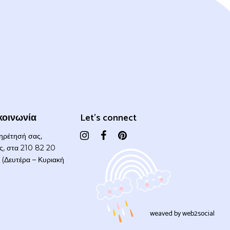
κοινωνία
Let's connect
πηρέτησή σας,
ας, στα 210 82 20
(Δευτέρα – Κυριακή
weaved by
web2social