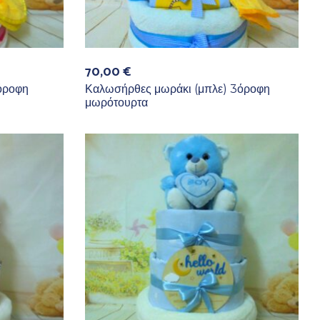
70,00
€
όροφη
Καλωσήρθες μωράκι (μπλε) 3όροφη
μωρότουρτα