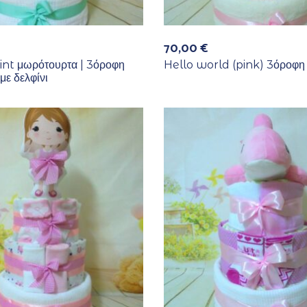
70,00
€
int μωρότουρτα | 3όροφη
Hello world (pink) 3όροφη
με δελφίνι