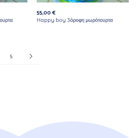
55,00
€
τουρτα
Happy boy 3όροφη μωρότουρτα
5