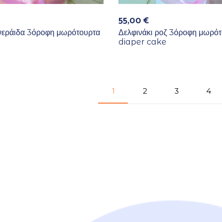
55,00
€
νεράιδα 3όροφη μωρότουρτα
Δελφινάκι ροζ 3όροφη μωρό
diaper cake
1
2
3
4