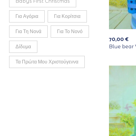
Babys First Christmas
Για Αγόρια
Για Κορίτσια
Για Τη Νονά
Για Το Νονό
70,00
€
Δίδυμα
Blue bear 
Τα Πρώτα Μου Χριστούγεννα