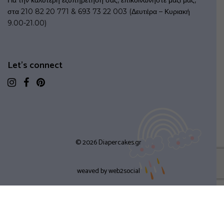
στα 210 82 20 771 & 693 73 22 003 (Δευτέρα – Κυριακή
9.00-21.00)
Let's connect
© 2026 Diapercakes.gr
weaved by
web2social