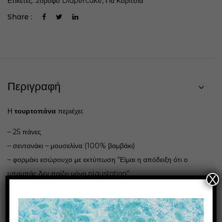
Ετικέτες:
2όροφο Diapercake
,
Για Κορίτσια
Share :
Περιγραφή
Η
τουρτοπάνα
περιέχει:
– 25 πάνες
– σεντονάκι – μουσελίνα (100% βαμβάκι)
– φορμάκι εσώρουχο με εκτύπωση “Είμαι η απόδειξη ότι ο
μπαμπάς δεν παίζει μόνο playstation”
X
– γυάλινο μπιμπερό MF 125ml με προστατευτική θήκη
σιλικόνης (& θηλή σιλικόνης)
– λούτρινο αρκουδάκι